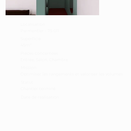
Localisation
Parmentier - 75 011
Superficie
45m²
Pièces concernées
Entrée, Salon, Chambre
Mission
Optimiser les rangements et valoriser les volumes
Statut
Chantier terminé
Date de réalisation